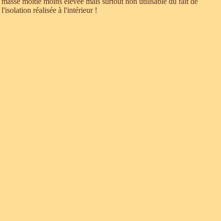
masse moitié moins élevée mais surtout non utilisable du fait de
l'isolation réalisée à l'intérieur !