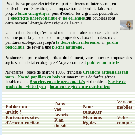
Produire sa propre électricité est particulièrement intéressant , en
particulier en rénovation, cela impose tout d'abord de faire son
propre
bilan énergétique
, puis d'étudier les 2 grandes possibilités
: l'
électricité photovoltaïque
et
les éoliennes
,qui couplées sont
certainement l'énergie domestique de l'avenir.
Une maison écobio, c'est aussi une maison saine pour ses habitants
comme pour la planète ce qui implique des choix de matériaux et
peintures écologiques jusqu'à
la décoration intérieure
, un
jardin
biologique
, de rêver à une
piscine naturelle
...
Passionné ou professionel, artisan du bâtiment, vous aimeriez proposer des
sujets sur l'habitat écologique ? Voyez comment
publier un article
.
Partenaires : place de marché 100% française
Créations artisanales fait
main
-
Noeud papillon en bois
artisanaux issus de forêts gérées
durablement -
Bracelets en cuir personnalisés
et durables -
Société de
production vidéo Lyon
-
location de gîte entre particuliers
Version
Dans
Publier un
Nous
mobiles
vos
article ?
contacter
favoris
Partenaires sites
Mentions
Votre
Plan
d'écocontruction
légales
compte
du site