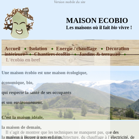
MAISON ECOBIO
Les maisons où il fait
bio
vivre !
Accueil
Isolation
Energie / chauffage
Décoration
intérieure
Chantiers écoBio
Jardins & terrasses
L'écobio en bref
Une maison écobio est une maison écologique,
économique, bio,
qui respecte la santé de ses occupants
et son environnement.
C’est la maison idéale,
la maison de demain,
Il s’agit de montrer que les techniques ne manquent pas, que des
matériaux de construction à l’architecture, du chauffage à l’électricité, de
la maison à léguer à nos enfants.