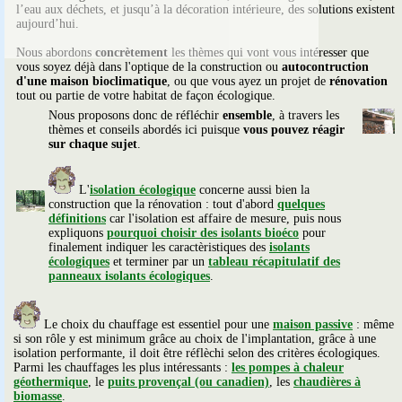
l’eau aux déchets, et jusqu’à la décoration intérieure, des solutions existent
aujourd’hui.
Nous abordons
concrètement
les thèmes qui vont vous intéresser que
vous soyez déjà dans l'optique de la construction ou
autocontruction
d'une maison bioclimatique
, ou que vous ayez un projet de
rénovation
tout ou partie de votre habitat de façon écologique.
Nous proposons donc de réfléchir
ensemble
, à travers les
thèmes et conseils abordés ici puisque
vous pouvez réagir
sur chaque sujet
.
L'
isolation écologique
concerne aussi bien la
construction que la rénovation : tout d'abord
quelques
définitions
car l'isolation est affaire de mesure, puis nous
expliquons
pourquoi choisir des isolants bioéco
pour
finalement indiquer les caractèristiques des
isolants
écologiques
et terminer par un
tableau récapitulatif des
panneaux isolants écologiques
.
Le choix du chauffage est essentiel pour une
maison passive
: même
si son rôle y est minimum grâce au choix de l'implantation, grâce à une
isolation performante, il doit être réflèchi selon des critères écologiques.
Parmi les chauffages les plus intéressants :
les pompes à chaleur
géothermique
, le
puits provençal (ou canadien)
, les
chaudières à
biomasse
.